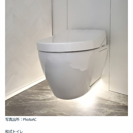
写真出所：PhotoAC
和式トイレ