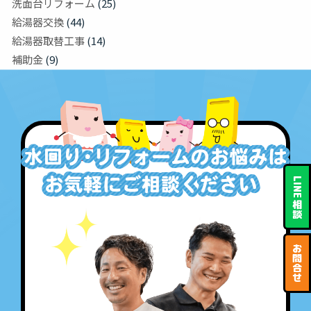
洗面台リフォーム
(25)
給湯器交換
(44)
給湯器取替工事
(14)
補助金
(9)
LINE
相
談
お
問
合
せ