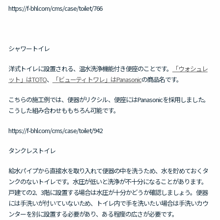
https://f-bhl.com/cms/case/toilet/766
シャワートイレ
洋式トイレに設置される、温水洗浄機能付き便座のことです。
「ウォシュレ
ット」はTOTO
、
「ビューティトワレ」はPanasonic
の商品名です。
こちらの施工例では、便器がリクシル、便座にはPanasonicを採用しました。
こうした組み合わせももちろん可能です。
https://f-bhl.com/cms/case/toilet/942
タンクレストイレ
給水パイプから直接水を取り入れて便器の中を洗うため、水を貯めておくタ
ンクのないトイレです。水圧が低いと洗浄が不十分になることがあります。
戸建ての2、3階に設置する場合は水圧が十分かどうか確認しましょう。
便器
には手洗いが付いていないため、トイレ内で手を洗いたい場合は手洗いカウ
ンターを別に設置する必要
があり、ある程度の広さが必要です。