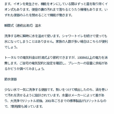
ます。イオンを発生させ、機能をオンにしている間はずっと菌を取り除くイ
オン式もあります。便座の裏の汚れまで落ちるとうたう機種もあります。い
ずれも便器のふたを閉めることで機能が働きます。
瞬間式（連続出湯式）温水
洗浄する時に瞬時に水を温めて使います。シャワートイレを続けて使っても
水になってしまうことはありません。家族の人数が多い場合はこちらが便利
でしょう。
トータルでの電気料金は貯湯式より節約できますが、1000W以上の電力を消
費します。ご自宅の電気契約と設定を確認し、ブレーカーの容量に余裕があ
るかどうか調べてみましょう。
節水便器
少ない水で一気に洗浄する便器です。勢いをつけて噴出したのち、渦を巻い
て汚れを流せるように設計されています。水量はメーカーによって差があ
り、大洗浄で5リットル前後。2001年ごろまでの標準製品が13リットルなの
で、7割程度も減っています。