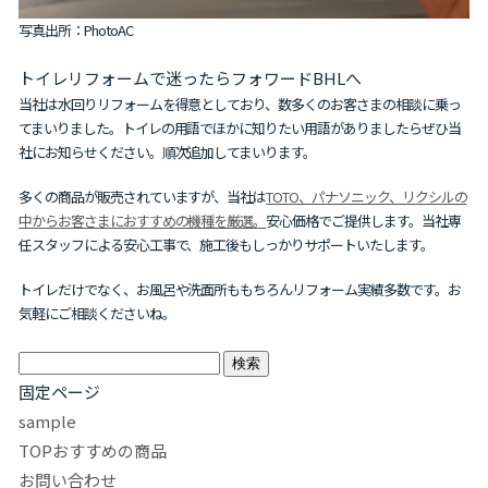
写真出所：PhotoAC
トイレリフォームで迷ったらフォワードBHLへ
当社は水回りリフォームを得意としており、数多くのお客さまの相談に乗っ
てまいりました。トイレの用語でほかに知りたい用語がありましたらぜひ当
社にお知らせください。順次追加してまいります。
多くの商品が販売されていますが、当社は
TOTO、パナソニック、リクシルの
中からお客さまにおすすめの機種を厳選。
安心価格でご提供します。当社専
任スタッフによる安心工事で、施工後もしっかりサポートいたします。
トイレだけでなく、お風呂や洗面所ももちろんリフォーム実績多数です。お
気軽にご相談くださいね。
検
索:
固定ページ
sample
TOPおすすめの商品
お問い合わせ