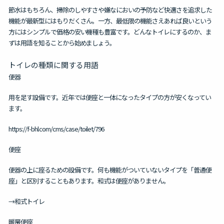
節水はもちろん、掃除のしやすさや嫌なにおいの予防など快適さを追求した
機能が最新型にはもりだくさん。一方、最低限の機能さえあれば良いという
方にはシンプルで価格の安い機種も豊富です。どんなトイレにするのか、ま
ずは用語を知ることから始めましょう。
トイレの種類に関する用語
便器
用を足す設備です。近年では便座と一体になったタイプの方が安くなってい
ます。
https://f-bhl.com/cms/case/toilet/796
便座
便器の上に座るための設備です。何も機能がついていないタイプを「普通便
座」と区別することもあります。和式は便座がありません。
→和式トイレ
暖房便座