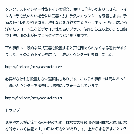
タンクレストイレや一体型トイレの場合、便器に手洗いがありません。トイ
レ内で手を洗いたい場合には便器と別に手洗いカウンターを設置します。予
備のトイレ紙や掃除道具、洗剤などを収納できるキャビネット型や、床から
浮いたフロート型などデザイン性の高いプラン、便座から立ち上がると自動
で手洗い用の水が出てくるタイプなどさまざまです。
下の事例は一般的な洋式便器を設置すると戸を閉められなくなる恐れがあり
ました。そのためトイレを広げ、手洗いカウンターも設置しました。
https://f-bhl.com/cms/case/toilet/345
必要がなければ設置しない選択肢もあります。こちらの事例では元々あった
手洗いカウンターを撤去し、収納にリフォームしています。
https://f-bhl.com/cms/case/toilet/321
トラップ
悪臭やガスが逆流するのを防ぐため、排水管の接続部や屋内排水末端部に水
を貯めておく装置です。U形やP形などがあります。上から水を流すことで入