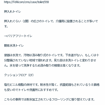
https://f-bhl.com/cms/case/toilet/593
押入れトイレ
押入れぐらい（1間）の広さのトイレで、介護用に設置されることが多いで
す。
→バリアフリートイレ
簡易水洗トイレ
便器は水洗で、汚物は汲み取り式のトイレです。下水道がない、もしくは十
分整備されていない地域で使われます。見た目は水洗トイレと変わりませ
ん。水を使って洗浄するため汲み取りの頻度は高くなります。
クッションフロア（CF）
塩化ビニル樹脂の床材です。耐水性が高く、抗菌処理もされているうえ価格
も安いのでトイレや洗面所におすすめです。
こちらの事例では耐水加工されているフローリングに張り替えています。