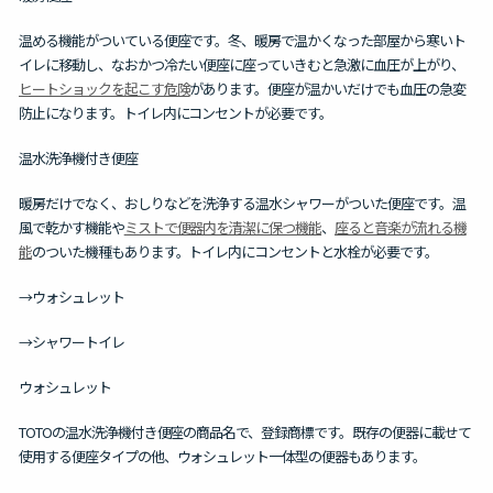
温める機能がついている便座です。冬、暖房で温かくなった部屋から寒いト
イレに移動し、なおかつ冷たい便座に座っていきむと急激に血圧が上がり、
ヒートショックを起こす危険
があります。便座が温かいだけでも血圧の急変
防止になります。トイレ内にコンセントが必要です。
温水洗浄機付き便座
暖房だけでなく、おしりなどを洗浄する温水シャワーがついた便座です。温
風で乾かす機能や
ミストで便器内を清潔に保つ機能
、
座ると音楽が流れる機
能
のついた機種もあります。トイレ内にコンセントと水栓が必要です。
→ウォシュレット
→シャワートイレ
ウォシュレット
TOTOの温水洗浄機付き便座の商品名で、登録商標です。既存の便器に載せて
使用する便座タイプの他、ウォシュレット一体型の便器もあります。