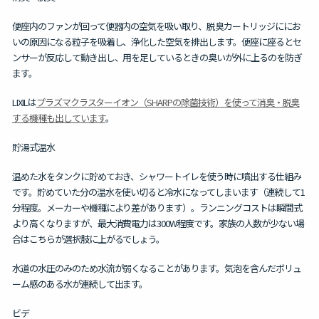
便座内のファンが回って便器内の空気を吸い取り、脱臭カートリッジににお
いの原因になる粒子を吸着し、浄化した空気を排出します。便座に座るとセ
ンサーが反応して動き出し、用を足しているときの臭いが外に上るのを防ぎ
ます。
LIXILは
プラズマクラスターイオン（SHARPの除菌技術）を使って消臭・脱臭
する機種も出しています
。
貯湯式温水
温めた水をタンクに貯めておき、シャワートイレを使う時に噴出する仕組み
です。貯めていた分の温水を使い切ると冷水になってしまいます（連続して1
分程度。メーカーや機種により差があります）。ランニングコストは瞬間式
より高くなりますが、最大消費電力は300W程度です。家族の人数が少ない場
合はこちらが選択肢に上がるでしょう。
水道の水圧のみのため水流が弱くなることがあります。気泡を含んだボリュ
ーム感のある水が連続して出ます。
ビデ