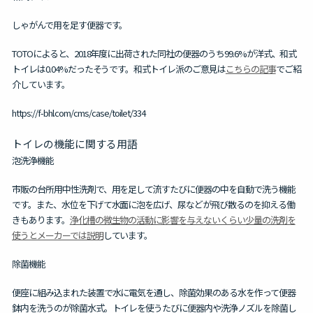
しゃがんで用を足す便器です。
TOTOによると、2018年度に出荷された同社の便器のうち99.6%が洋式、和式
トイレは0.04%だったそうです。和式トイレ派のご意見は
こちらの記事
でご紹
介しています。
https://f-bhl.com/cms/case/toilet/334
トイレの機能に関する用語
泡洗浄機能
市販の台所用中性洗剤で、用を足して流すたびに便器の中を自動で洗う機能
です。また、水位を下げて水面に泡を広げ、尿などが飛び散るのを抑える働
きもあります。
浄化槽の微生物の活動に影響を与えないくらい少量の洗剤を
使うとメーカーでは説明
しています。
除菌機能
便座に組み込まれた装置で水に電気を通し、除菌効果のある水を作って便器
鉢内を洗うのが除菌水式。トイレを使うたびに便器内や洗浄ノズルを除菌し