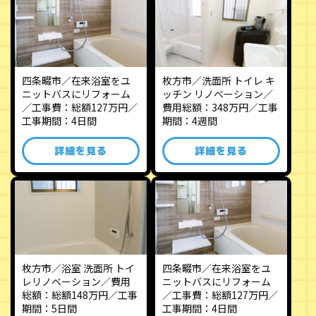
四条畷市／在来浴室をユ
枚方市／洗面所 トイレ キ
ニットバスにリフォーム
ッチン リノベーション／
／工事費：総額127万円／
費用総額：348万円／工事
工事期間：4日間
期間：4週間
詳細を見る
詳細を見る
枚方市／浴室 洗面所 トイ
四条畷市／在来浴室をユ
レリノベーション／費用
ニットバスにリフォーム
総額：総額148万円／工事
／工事費：総額127万円／
期間：5日間
工事期間：4日間