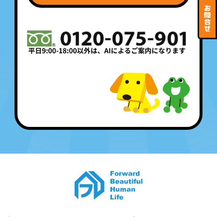
お
問
合
せ