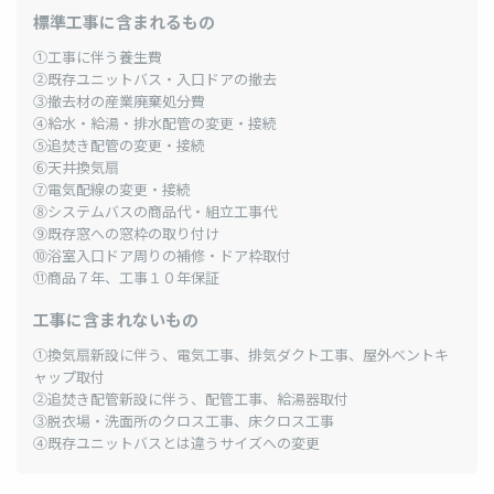
標準工事に含まれるもの
①工事に伴う養生費
②既存ユニットバス・入口ドアの撤去
③撤去材の産業廃棄処分費
④給水・給湯・排水配管の変更・接続
⑤追焚き配管の変更・接続
⑥天井換気扇
⑦電気配線の変更・接続
⑧システムバスの商品代・組立工事代
⑨既存窓への窓枠の取り付け
⑩浴室入口ドア周りの補修・ドア枠取付
⑪商品７年、工事１０年保証
工事に含まれないもの
①換気扇新設に伴う、電気工事、排気ダクト工事、屋外ベントキ
ャップ取付
②追焚き配管新設に伴う、配管工事、給湯器取付
③脱衣場・洗面所のクロス工事、床クロス工事
④既存ユニットバスとは違うサイズへの変更