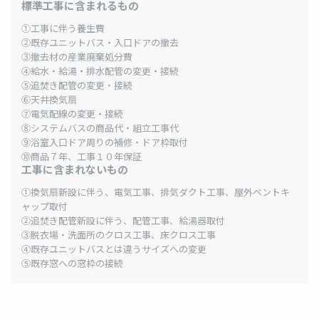
標準工事に含まれるもの
①工事に伴う養生費
②既存ユニットバス・入口ドアの撤去
③撤去材の産業廃棄処分費
④給水・給湯・排水配管の変更・接続
⑤追焚き配管の変更・接続
⑥天井換気扇
⑦電気配線の変更・接続
⑧システムバスの商品代・組立工事代
⑨浴室入口ドア周りの補修・ドア枠取付
⑩商品７年、工事１０年保証
工事に含まれないもの
①換気扇新設に伴う、電気工事、排気ダクト工事、屋外ベントキ
ャップ取付
②追焚き配管新設に伴う、配管工事、給湯器取付
③脱衣場・洗面所のクロス工事、床クロス工事
④既存ユニットバスとは違うサイズへの変更
⑤既存窓への窓枠の接続