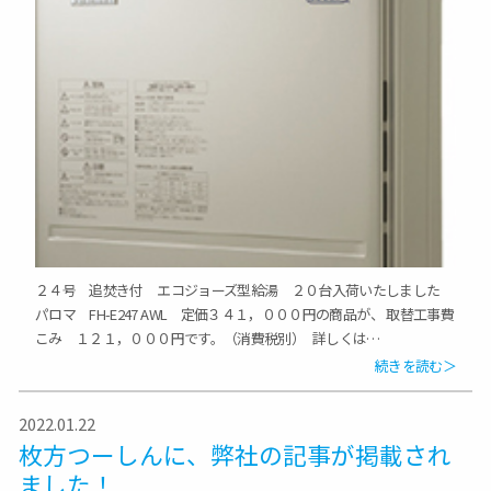
２４号 追焚き付 エコジョーズ型給湯 ２０台入荷いたしました
パロマ FH-E247 AWL 定価３４１，０００円の商品が、 取替工事費
こみ １２１，０００円です。（消費税別） 詳しくは…
続きを読む＞
2022.01.22
枚方つーしんに、弊社の記事が掲載され
ました！