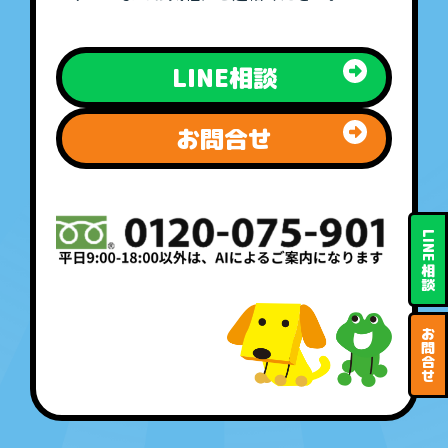
LINE相談
お問合せ
LINE
相
談
お
問
合
せ