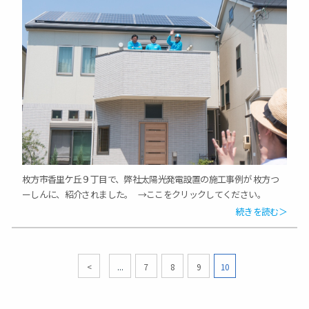
枚方市香里ケ丘９丁目で、弊社太陽光発電設置の施工事例が 枚方つ
ーしんに、紹介されました。 →ここをクリックしてください。
続きを読む＞
<
...
7
8
9
10