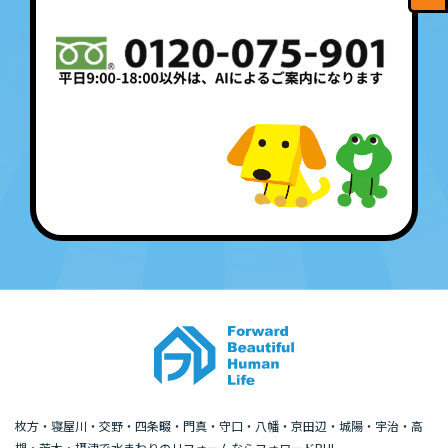
枚方・寝屋川・交野・四条畷・門真・守口・八幡・京田辺・城陽・宇治・高
槻・茨木・摂津で水まわりのリフォームならフォワードBHL