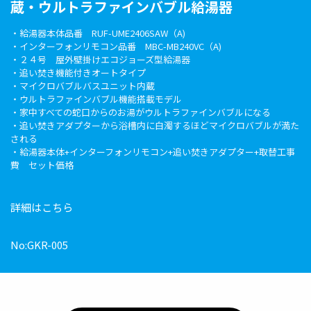
蔵・ウルトラファインバブル給湯器
・給湯器本体品番 RUF-UME2406SAW（A)
・インターフォンリモコン品番 MBC-MB240VC（A)
・２４号 屋外壁掛けエコジョーズ型給湯器
・追い焚き機能付きオートタイプ
・マイクロバブルバスユニット内蔵
・ウルトラファインバブル機能搭載モデル
・家中すべての蛇口からのお湯がウルトラファインバブルになる
・追い焚きアダプターから浴槽内に白濁するほどマイクロバブルが満た
される
・給湯器本体+インターフォンリモコン+追い焚きアダプター+取替工事
費 セット価格
詳細はこちら
No:GKR-005