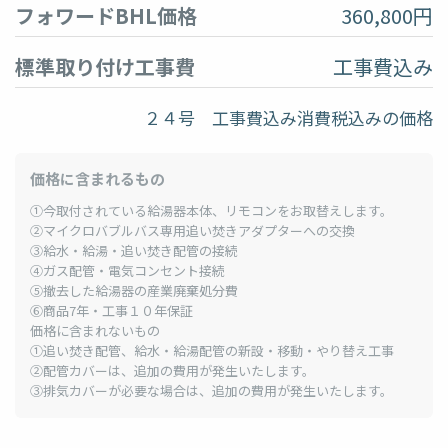
フォワードBHL価格
360,800円
標準取り付け工事費
工事費込み
２４号 工事費込み消費税込みの価格
価格に含まれるもの
①今取付されている給湯器本体、リモコンをお取替えします。
②マイクロバブルバス専用追い焚きアダプターへの交換
③給水・給湯・追い焚き配管の接続
④ガス配管・電気コンセント接続
⑤撤去した給湯器の産業廃棄処分費
⑥商品7年・工事１０年保証
価格に含まれないもの
①追い焚き配管、給水・給湯配管の新設・移動・やり替え工事
②配管カバーは、追加の費用が発生いたします。
③排気カバーが必要な場合は、追加の費用が発生いたします。