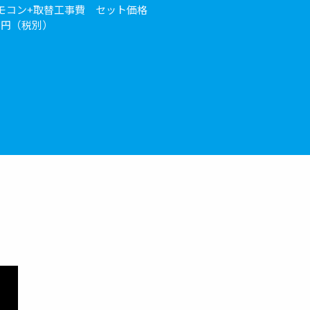
モコン+取替工事費 セット価格
０円（税別）