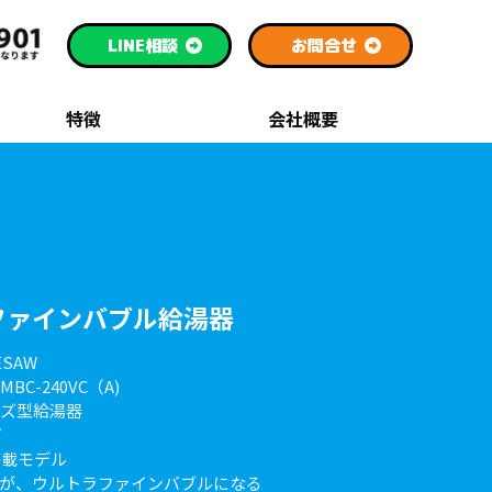
LINE
相談
お問合せ
特徴
会社概要
ファインバブル給湯器
SAW
-240VC（A)
ーズ型給湯器
プ
搭載モデル
湯が、ウルトラファインバブルになる