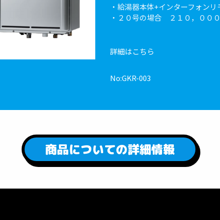
・給湯器本体+インターフォンリ
・２０号の場合 ２１０，００
詳細はこちら
No:GKR-003
商品についての詳細情報