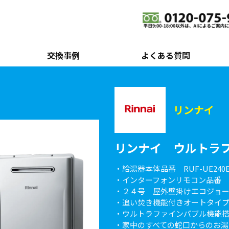
交換事例
よくある質問
リンナイ
リンナイ ウルトラ
・給湯器本体品番 RUF-UE240E
・インターフォンリモコン品番 MBC
・２４号 屋外壁掛けエコジョ
・追い焚き機能付きオートタイ
・ウルトラファインバブル機能
・家中のすべての蛇口からのお