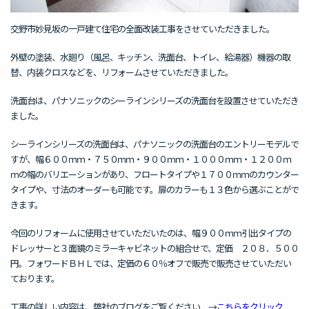
交野市妙見坂の一戸建て住宅の全面改装工事をさせていただきました。
外壁の塗装、水廻り（風呂、キッチン、洗面台、トイレ、給湯器）機器の取
替、内装クロスなどを、リフォームさせていただきました。
洗面台は、パナソニックのシーラインシリーズの洗面台を設置させていただき
ました。
シーラインシリーズの洗面台は、パナソニックの洗面台のエントリーモデルで
すが、幅６００ｍｍ・７５０ｍｍ・９００ｍｍ・１０００ｍｍ・１２００ｍ
ｍの幅のバリエーションがあり、フロートタイプや１７００ｍｍのカウンター
タイプや、寸法のオーダーも可能です。扉のカラーも１３色から選ぶことがで
きます。
今回のリフォームに使用させていただいたのは、幅９００ｍｍ引出タイプの
ドレッサーと３面鏡のミラーキャビネットの組合せで、定価 ２０８．５００
円。フォワードＢＨＬでは、定価の６０％オフで販売で販売させていただい
ております。
工事の詳しい内容は、弊社のブログをご覧ください →
こちらをクリック