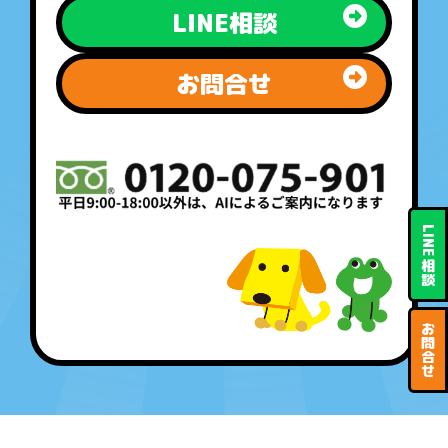
LINE相談
お問合せ
LINE
相
談
お
問
合
せ