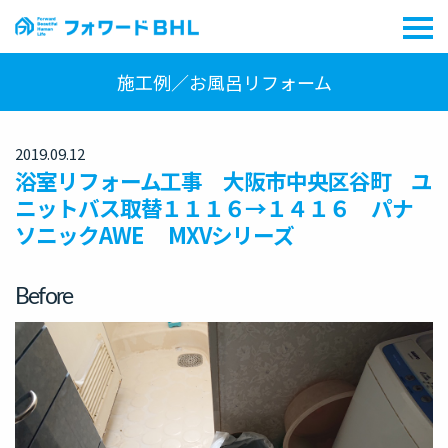
施工例／お風呂リフォーム
2019.09.12
浴室リフォーム工事 大阪市中央区谷町 ユ
ニットバス取替１１１６→１４１６ パナ
ソニックAWE MXVシリーズ
Before