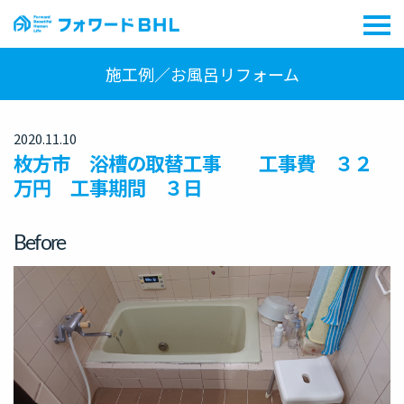
施工例／お風呂リフォーム
2020.11.10
枚方市 浴槽の取替工事 工事費 ３２
万円 工事期間 ３日
Before