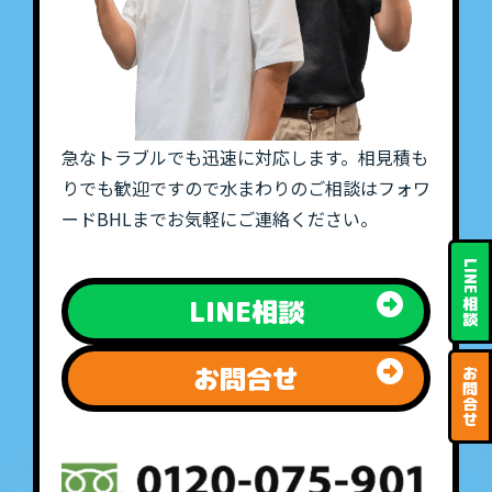
急なトラブルでも迅速に対応します。相見積も
りでも歓迎ですので水まわりのご相談はフォワ
ードBHLまでお気軽にご連絡ください。
LINE
LINE相談
相
談
お問合せ
お
問
合
せ