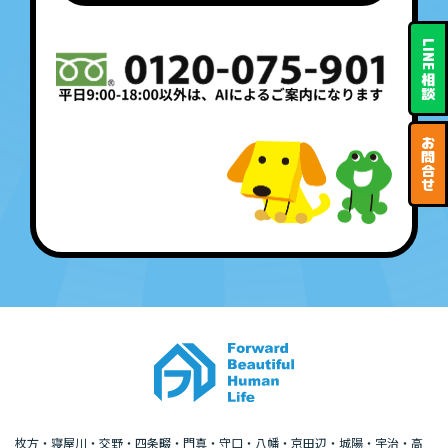
LINE
相
談
お
問
合
せ
枚方・寝屋川・交野・四条畷・門真・守口・八幡・京田辺・城陽・宇治・高