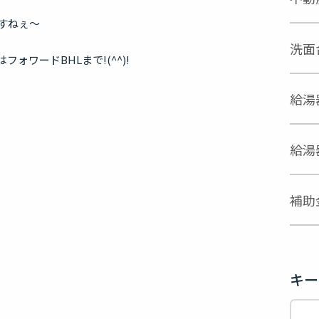
すねぇ～
洗面
ォワードBHLまで!(^^)!
給湯
給湯
補助
キー