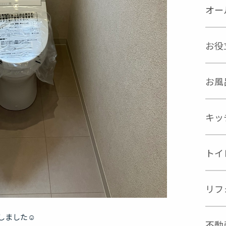
オー
お役
お風
キッ
トイ
リフ
しました☺
不動