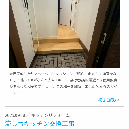
先日完成したリノベーションマンションご紹介します♪♪ 洋室をな
くして9帖のDKがなんと広々LDK１５帖に大変身❕❕ 最近では使用頻度
が少なった和室です ↓ ↓ この和室を解体しました🔨 元々のダイ
ニン…
続きを読む＞
2025.09.08
／
キッチンリフォーム
流し台キッチン交換工事