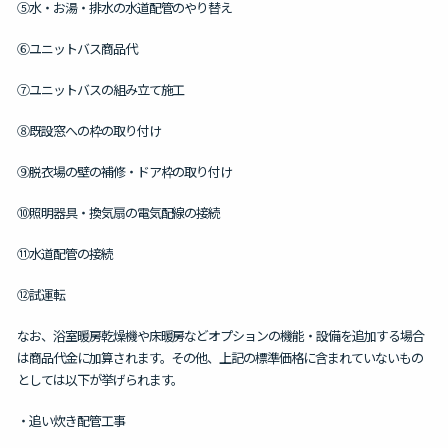
⑤水・お湯・排水の水道配管のやり替え
⑥ユニットバス商品代
⑦ユニットバスの組み立て施工
⑧既設窓への枠の取り付け
⑨脱衣場の壁の補修・ドア枠の取り付け
⑩照明器具・換気扇の電気配線の接続
⑪水道配管の接続
⑫試運転
なお、浴室暖房乾燥機や床暖房などオプションの機能・設備を追加する場合
は商品代金に加算されます。その他、上記の標準価格に含まれていないもの
としては以下が挙げられます。
・追い炊き配管工事