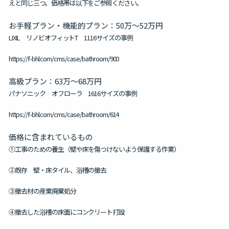
えと同じ三つ。価格帯は以下をご参照ください。
お手軽プラン・機能的プラン：50万～52万円
LIXIL リノビオフィットT 1116サイズの事例
https://f-bhl.com/cms/case/bathroom/900
高級プラン：63万～68万円
パナソニック オフローラ 1616サイズの事例
https://f-bhl.com/cms/case/bathroom/614
価格に含まれているもの
①工事のための養生（壁や床を傷つけないよう保護する作業）
②既存 壁・床タイル、浴槽の撤去
③撤去材の産業廃棄処分
④撤去した浴槽の床面にコンクリート打設