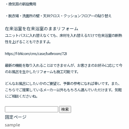
・換気扇の新設費用
・脱衣場・洗面所の壁・天井クロス・クッションフロアーの貼り替え
在来浴室を在来浴室のままリフォーム
ユニットバスに入れ替えなくても、床材を入れ替えるだけで在来浴室の断熱
性を上げることもできますよ。
https://f-bhl.com/cms/case/bathroom/723
最新の機能を取り入れることはできませんが、お客さまのお好みに応じて今
のお風呂を生かしたリフォームも施工可能です。
どんなお風呂にしたいかのご要望と、予算の参考になれば幸いです。また、
こちらでご提案しているメーカー以外ももちろん選んでいただけます。気軽
にご相談くださいね。
検
索:
固定ページ
sample