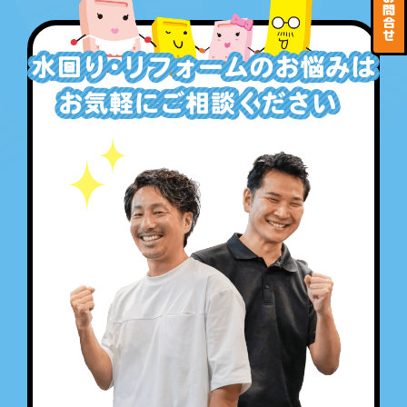
問
合
せ