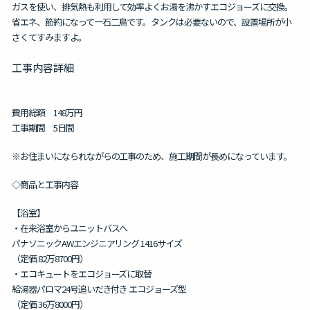
ガスを使い、排気熱も利用して効率よくお湯を沸かすエコジョーズに交換。
省エネ、節約になって一石二鳥です。タンクは必要ないので、設置場所が小
さくてすみますよ。
工事内容詳細
費用総額 148万円
工事期間 5日間
※お住まいになられながらの工事のため、施工期間が長めになっています。
◇商品と工事内容
【浴室】
・在来浴室からユニットバスへ
パナソニックAWエンジニアリング 1416サイズ
（定価 82万8700円）
・エコキュートをエコジョーズに取替
給湯器パロマ24号追いだき付き エコジョーズ型
（定価 36万8000円）