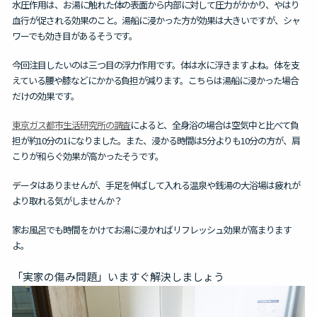
水圧作用は、お湯に触れた体の表面から内部に対して圧力がかかり、やはり
血行が促される効果のこと。湯船に浸かった方が効果は大きいですが、シャ
ワーでも効き目があるそうです。
今回注目したいのは三つ目の浮力作用です。体は水に浮きますよね。体を支
えている腰や膝などにかかる負担が減ります。こちらは湯船に浸かった場合
だけの効果です。
東京ガス都市生活研究所の調査
によると、全身浴の場合は空気中と比べて負
担が約10分の1になりました。また、浸かる時間は5分よりも10分の方が、肩
こりが和らぐ効果が高かったそうです。
データはありませんが、手足を伸ばして入れる温泉や銭湯の大浴場は疲れが
より取れる気がしませんか？
家お風呂でも時間をかけてお湯に浸かればリフレッシュ効果が高まります
よ。
「実家の傷み問題」いますぐ解決しましょう