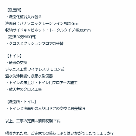
【洗面所】
・洗面化粧台入れ替え
洗面台：パナソニック シーンライン 幅750mm
収納サイドキャビネット： トータルタイプ 幅300mm
（定価 32万9600円）
・クロスとクッションフロアの張替
【トイレ】
・便器の交換
ジャニス工業 ワイヤレス リモコン式
温水洗浄機能付き節水型便器
・トイレの床上げ・トイレ用フロアーの施工
・壁天井のクロス工事
【洗面所・トイレ】
・トイレと洗面所の入り口ドアの交換と段差解消
以上、工事の定価は消費税別です。
帰省された際、ご実家での暮らしぶりはいかがでしたでしょうか？