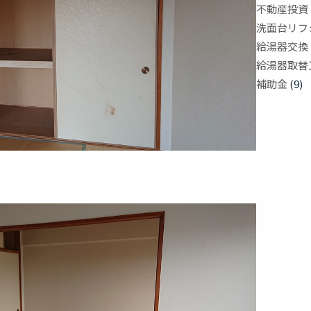
不動産投資
洗面台リフ
給湯器交換
給湯器取替
補助金
(9)