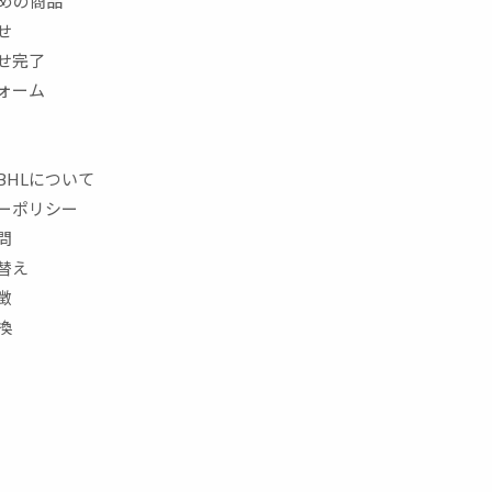
すめの商品
せ
せ完了
ォーム
BHLについて
ーポリシー
問
替え
徴
換