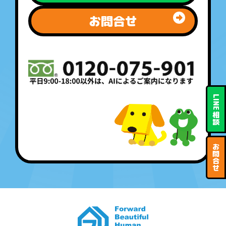
お問合せ
LINE
相
談
お
問
合
せ